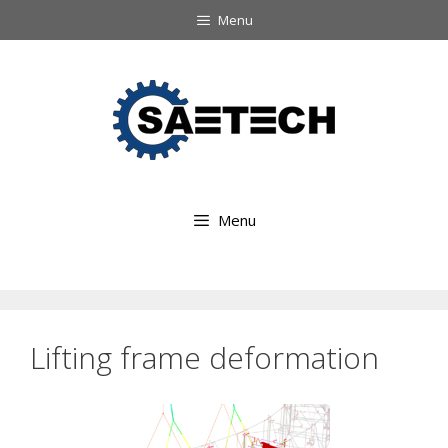
Ga
Menu
naar
Ga
de
naar
inhoud
de
inhoud
Menu
Lifting frame deformation