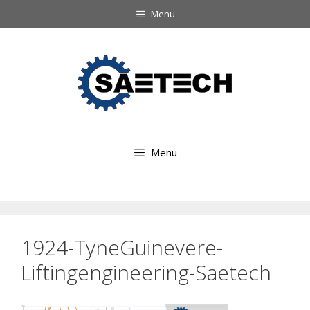
Ga
Menu
naar
Ga
de
naar
inhoud
de
inhoud
Menu
1924-TyneGuinevere-
Liftingengineering-Saetech