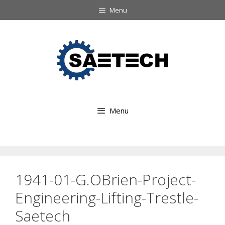
Ga
Menu
naar
Ga
de
naar
inhoud
de
inhoud
Menu
1941-01-G.OBrien-Project-
Engineering-Lifting-Trestle-
Saetech