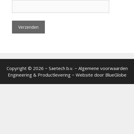
Copyright © 2026 ~ Saetech b.v. ~ Algemene voorwaarden
Engineering
&
Productlevering
~ Website door
BlueGlobe