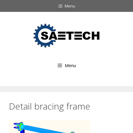
Ga
Menu
naar
Ga
de
naar
inhoud
de
inhoud
Menu
Detail bracing frame