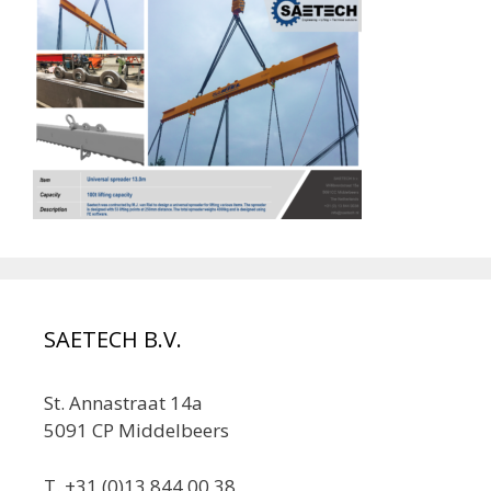
SAETECH B.V.
St. Annastraat 14a
5091 CP Middelbeers
T. +31 (0)13 844 00 38