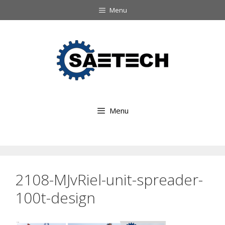
Ga
Menu
naar
Ga
de
naar
inhoud
de
inhoud
Menu
2108-MJvRiel-unit-spreader-
100t-design