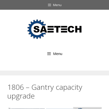
Ga
Menu
naar
Ga
de
naar
inhoud
de
inhoud
Menu
1806 – Gantry capacity
upgrade