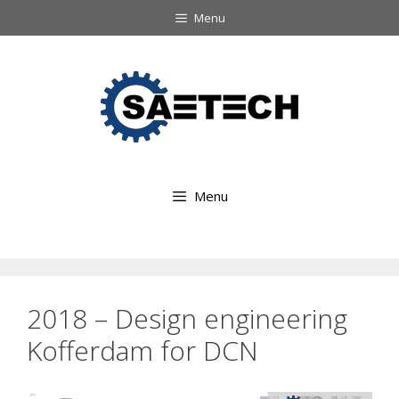
Ga
Menu
naar
Ga
de
naar
inhoud
de
inhoud
Menu
2018 – Design engineering
Kofferdam for DCN